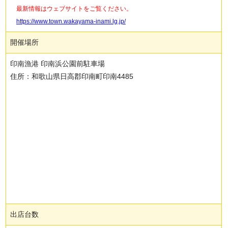
最新情報はウェブサイトをご覧ください。
https://www.town.wakayama-inami.lg.jp/
開催場所
印南漁港 印南浜公園前駐車場
住所：和歌山県日高郡印南町印南4485
出店台数